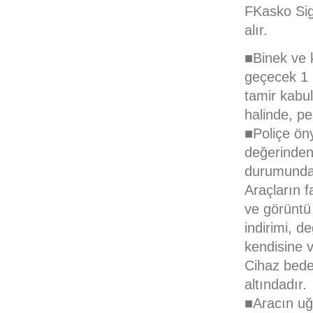
FKasko Sig
alır.
■Binek ve k
geçecek 1 (
tamir kabu
halinde, pe
■Poliçe ön
değerinden
durumunda,
Araçların f
ve görüntü 
indirimi, d
kendisine v
Cihaz bede
altındadır.
■Aracın uğ