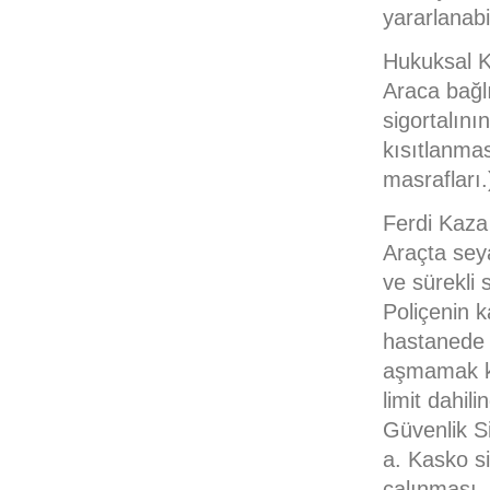
yararlanabil
Hukuksal 
Araca bağl
sigortalını
kısıtlanmas
masrafları.
Ferdi Kaza
Araçta sey
ve sürekli 
Poliçenin 
hastanede 
aşmamak koş
limit dahil
Güvenlik S
a. Kasko si
çalınması,