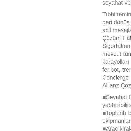
seyahat ve
Tıbbi temi
geri dönüş 
acil mesajl
Çözüm Hat
Sigortalını
mevcut tüm 
karayolları 
feribot, tre
Concierge 
Allianz Çö
■Seyahat Bi
yaptırabilir
■Toplantı B
ekipmanları
■Araç kiral