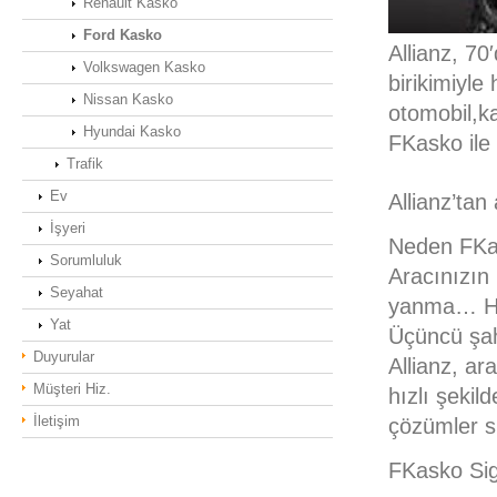
Renault Kasko
Ford Kasko
Allianz, 70
Volkswagen Kasko
birikimiyle
Nissan Kasko
otomobil,ka
Hyundai Kasko
FKasko ile 
Trafik
Ev
Allianz’tan
İşyeri
Neden FKa
Sorumluluk
Aracınızın 
Seyahat
yanma… Hal
Yat
Üçüncü şah
Duyurular
Allianz, ar
Müşteri Hiz.
hızlı şekil
İletişim
çözümler s
FKasko Sigo