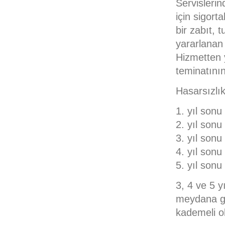
Servislerin
için sigort
bir zabıt,
yararlanan 
Hizmetten 
teminatının
Hasarsızlık
1. yıl son
2. yıl son
3. yıl son
4. yıl son
5. yıl son
3, 4 ve 5 y
meydana gel
kademeli o