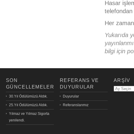
Hasar işlem
telefondan 
Her zaman 
Yukarıda ye
yayınlanmış
bilgi için p
SON
REFERANS VE
ARŞİV
GÜNCELLEMELER
DUYURULAR
30.Yıl Ödülümüzü Aldık.
Duyurular
25.Yıl Ödülümüzü Aldık.
Referanslarımız
Yılmaz ve Yılmaz Sigorta
yenilendi.