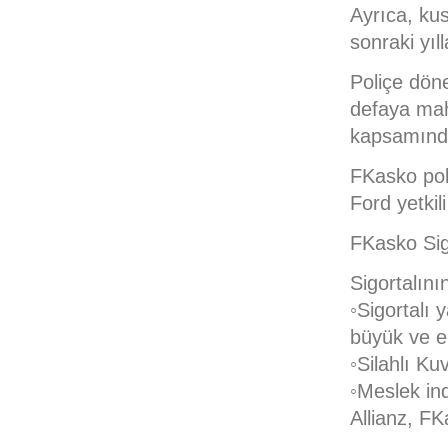
Ayrıca, kus
sonraki yı
Poliçe dön
defaya mahs
kapsamında
FKasko pol
Ford yetkili
FKasko Sigo
Sigortalını
◦Sigortalı 
büyük ve en
◦Silahlı Ku
◦Meslek ind
Allianz, FK