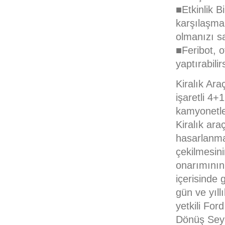
■Etkinlik B
karşılaşmala
olmanızı sa
■Feribot, o
yaptırabilir
Kiralık Ar
işaretli 4+
kamyonetler
Kiralık ara
hasarlanma
çekilmesin
onarımının 
içerisinde 
gün ve yıll
yetkili For
Dönüş Seya