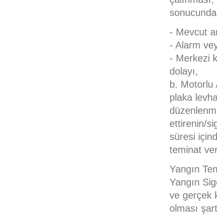
sonucunda 
- Mevcut a
- Alarm vey
- Merkezi k
dolayı,
b. Motorlu 
plaka levha
düzenlenme
ettirenin/s
süresi için
teminat ver
Yangın Tem
Yangın Sigo
ve gerçek k
olması şart