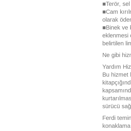
■Terör, sel
■Cam kırılm
olarak öden
■Binek ve k
eklenmesi 
belirtilen l
Ne gibi hi
Yardım Hiz
Bu hizmet b
kitapçığınd
kapsamındad
kurtarılma
sürücü sağ
Ferdi temin
konaklama 