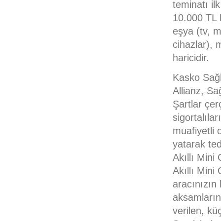
teminatı il
10.000 TL l
eşya (tv, m
cihazlar), 
haricidir.
Kasko Sağl
Allianz, Sa
Şartlar çe
sigortalıla
muafiyetli 
yatarak ted
Akıllı Mini
Akıllı Mini
aracınızın 
aksamlarınd
verilen, kü